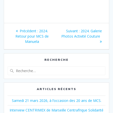
Navigation
Article
Article
Précédent :
2024.
Suivant :
2024. Galerie
de
précédent
suivant
Retour pour MCS de
Photos Activité Couture
:
:
Manuela
l’article
RECHERCHE
Recherche
pour
:
ARTICLES RÉCENTS
Samedi 21 mars 2026, à l’occasion des 20 ans de MCS.
Interview CENTRIMEX de Marseille Centrafrique Solidarité