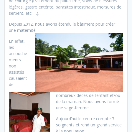
de chirurgie (traitement du paludisme, soins de blessures
légères, gastro entérite, parasites intestinaux, morsures de
serpent, etc. …).
Depuis 2012, nous avons étendu le bâtiment pour créer
une maternité.
En effet,
les
accouche
ments
non
assistés
causaient
de
nombreux décès de l’enfant et/ou
de la maman. Nous avons formé
une sage-femme.
Aujourd’hui le centre compte 7
soignants et rend un grand service
à la population.