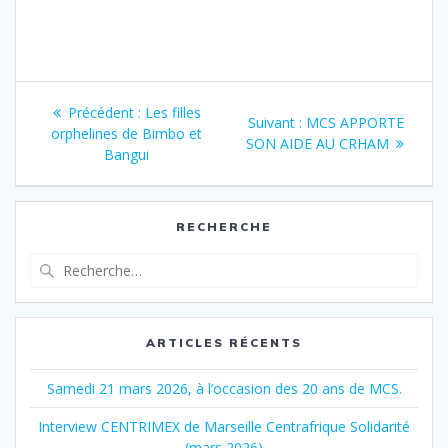
Navigation
Article
Précédent :
Les filles
Article
Suivant :
MCS APPORTE
de
précédent
orphelines de Bimbo et
suivant
SON AIDE AU CRHAM
:
Bangui
:
l’article
RECHERCHE
Recherche
pour
:
ARTICLES RÉCENTS
Samedi 21 mars 2026, à l’occasion des 20 ans de MCS.
Interview CENTRIMEX de Marseille Centrafrique Solidarité
(mars 2026)